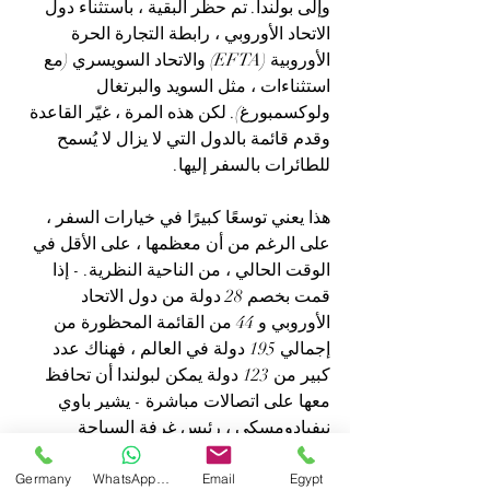
وإلى بولندا. تم حظر البقية ، باستثناء دول 
الاتحاد الأوروبي ، رابطة التجارة الحرة 
الأوروبية (EFTA) والاتحاد السويسري (مع 
استثناءات ، مثل السويد والبرتغال 
ولوكسمبورغ). لكن هذه المرة ، غيّر القاعدة 
وقدم قائمة بالدول التي لا يزال لا يُسمح 
للطائرات بالسفر إليها.
هذا يعني توسعًا كبيرًا في خيارات السفر ، 
على الرغم من أن معظمها ، على الأقل في 
الوقت الحالي ، من الناحية النظرية. - إذا 
قمت بخصم 28 دولة من دول الاتحاد 
الأوروبي و 44 من القائمة المحظورة من 
إجمالي 195 دولة في العالم ، فهناك عدد 
كبير من 123 دولة يمكن لبولندا أن تحافظ 
معها على اتصالات مباشرة - يشير باوي 
نيفيادومسكي ، رئيس غرفة السياحة 
البولندية.
Germany
WhatsApp Germany
Email
Egypt