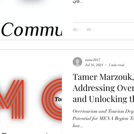
كان...
mimc2017
Jul 16, 2024
5 min read
Tamer Marzouk,
Addressing Over
and Unlocking t
Region Tourism
Overtourism and Tourism Degr
Potential for MENA Region T
has...