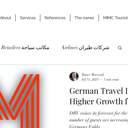
About
Services
References
The owner
MIMC Tourist
Airlines شركات طيران
Retailers مكاتب سياحة
udies & researches دراسات وابحاث
Tamer Marzouk
Jul 31, 2024
3 min read
German Travel I
Higher Growth f
DRV raises its forecast for th
number of guests are increasi
Germany,Fulda, ...