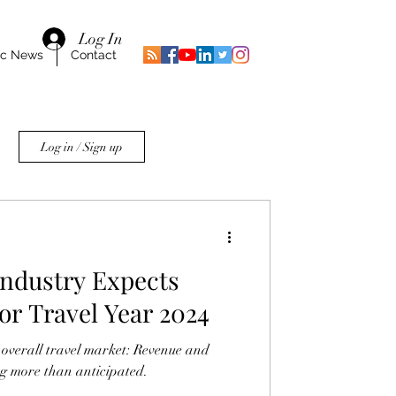
Log In
ic News
Contact
Log in / Sign up
ndustry Expects
or Travel Year 2024
e overall travel market: Revenue and
ng more than anticipated.