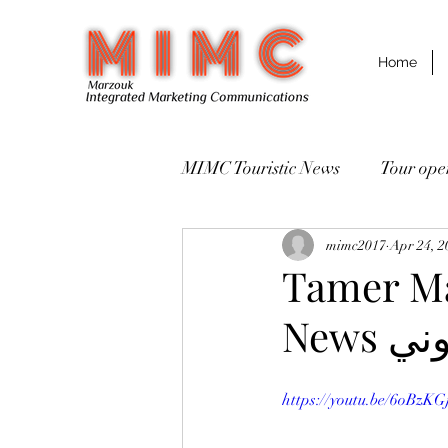
Home
MIMC Touristic News
Destinations مقاصد سياحية
mimc2017
Apr 24, 2
Tamer Ma
News
https://youtu.be/6oBzK