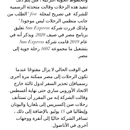
والخطوط الجوية التركية ، فلن يتم ذلك 
تنفيذ هذه الرحلات وقالت متحدثة الرسمية 
للشركة  في تصريح لمجلة 
 fvw 
"الطلب من 
جانب منظمي الرحلات ليس موجودا." 
ولذلك قررت شركة Sun Express تعليق 
برنامج مصر في صيف 2020. ويذكر أنه في 
عام 2019 قامت شركة Sun Express 
بتشغيل ما مجموعه 1607 رحلة جوية إلى 
مصر.
في الوقت الحالي لا يزال مفتوحًا عندما 
تكون الرحلات إلى مصر ممكنة مرة أخرى. 
رسميافإن تحذير السفر لدول ثالثة خارج 
الاتحاد الأوروبي ساري حتى نهاية أغسطس. 
وقالت الشركة إنه من المقرر أن تستأنف 
رحلات صن إكسبريس إلى بلغاريا واليونان 
وإيطاليا في 15 يوليو. بالإضافة إلى ذلك ، 
تسافر الشركة حاليًا إلى أنقرة ووجهات 
أخرى في الأناضول.