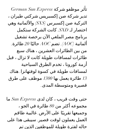
تأثر موظفو شركة German Sun Express
تدير شركة صن إكسبريس شركتي طيران ، 
التركية صن إكسبرس (SXS) والألمانية وهي 
اختصار لـ SXD. كانت الشركة ستكمل 
برنامج مصر الملغي الآن برخصة تشغيل 
ألمانية (AOC). تضم AOC حاليًا 20 طائرة. 
من بين الطائرات العشرين ، هناك سبع 
طائرات لمسافات طويلة كانت لا تزال ، قبل 
أزمة كورونا ، تخدم الطرق السياحية 
لمسافات طويلة في كسوة لوفتهانزا. هناك 
13 طائرة يعمل بها 1300 موظف على طرق 
قصيرة ومتوسطة المدى.
حتى وقت قريب ، كان لدى Sun Express ما 
مجموعه أكثر من 80 طائرة في الجو ، 
وجميعها تقريبًا على الأرض. غالبية طاقم 
العمل يعملون لوقت قصير. سيبقى هذا على 
حاله لفترة طويلة للموظفين الذين تم 