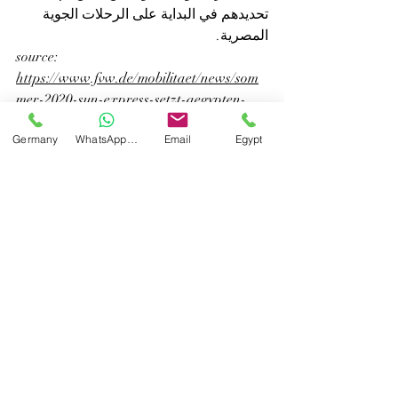
تحديدهم في البداية على الرحلات الجوية 
المصرية.
source: 
https://www.fvw.de/mobilitaet/news/som
mer-2020-sun-express-setzt-aegypten-
programm-aus-209602
Germany
WhatsApp Germany
Email
Egypt
#MIMC
#MIMCTouristicNews
#Ägypten
#
Egypt
 #
SunExpress
Recent Posts
See All