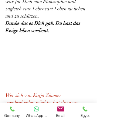
war für Dich eine Philosophie und 
zugleich eine Lebensart Leben zu lieben 
und zu schützen.
Danke das es Dich gab. Du hast das 
Ewige leben verdient.
Wer sich von Katja Zimmer 
verabschieden möchte, hat dazu am 
Donnerstag (16. Juli) ab 11 Uhr auf dem 
Germany
WhatsApp Germany
Email
Egypt
Friedhof von Dreieichenhain 
Gelegenheit. 
Tamer Marzouk