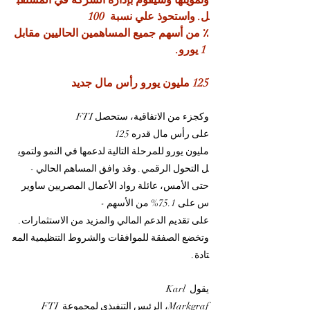
وتمويلها وسيقوم بإدارة الشركة في المستقب
ل. واستحوذ علي نسبة  100 
٪ من أسهم جميع المساهمين الحاليين مقابل
 1 يورو.
125 مليون يورو رأس مال جديد
وكجزء من الاتفاقية، ستحصل FTI 
على رأس مال قدره 125 
مليون يورو للمرحلة التالية لدعمها في النمو ولتموي
ل التحول الرقمي. وقد وافق المساهم الحالي - 
حتى الأمس، عائلة رواد الأعمال المصريين ساوير
س على 75.1% من الأسهم - 
على تقديم الدعم المالي والمزيد من الاستثمارات. 
وتخضع الصفقة للموافقات والشروط التنظيمية المع
تادة.
يقول Karl 
Markgraf، الرئيس التنفيذي لمجموعة FTI 