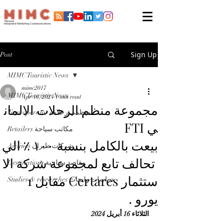
Sign Up
Post
MIMC Touristic News
mimc2017
MIMC Touristic News
Apr 16, 2024
1 min read
مجموعة منظم الرحلات الالمان
Tour operator منظمي رحلات
ي FTI
Retailers مكاتب سياحة
بيعت بالكامل بنسبة ١٠٠ ٪ الي
Airlines شركات طيران
تحالف تابع لمجموعة شركة الا
Destinations مقاصد سياحية
ستثمار Certares مقابل 1
Studies & researches دراسات وابحاث
يورو .
الثلاثاء 16 أبريل 2024