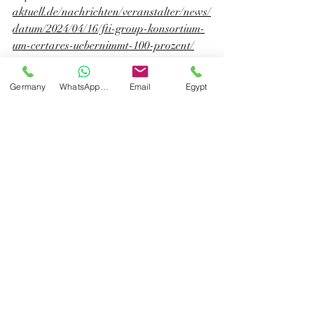
aktuell.de/nachrichten/veranstalter/news/
datum/2024/04/16/fti-group-konsortium-
um-certares-uebernimmt-100-prozent/
#Tamer_Marzouk
Germany
WhatsApp Germany
Email
Egypt
#MIMC
#MIMC_Touristik_News
Recent Posts
See All