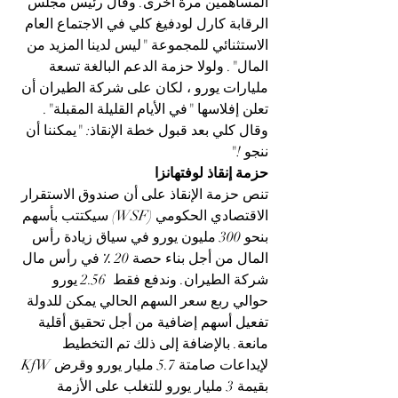
المساهمين مرة أخرى. وقال رئيس مجلس 
الرقابة كارل لودفيغ كلي في الاجتماع العام 
الاستثنائي للمجموعة "ليس لدينا المزيد من 
المال". ولولا حزمة الدعم البالغة تسعة 
مليارات يورو ، لكان على شركة الطيران أن 
تعلن إفلاسها "في الأيام القليلة المقبلة". 
وقال كلي بعد قبول خطة الإنقاذ: "يمكننا أن 
ننجو !"
حزمة إنقاذ لوفتهانزا
تنص حزمة الإنقاذ على أن صندوق الاستقرار 
الاقتصادي الحكومي (WSF) سيكتتب بأسهم 
بنحو 300 مليون يورو في سياق زيادة رأس 
المال من أجل بناء حصة 20 ٪ في رأس مال 
شركة الطيران. وندفع فقط  2.56 يورو 
حوالي ربع سعر السهم الحالي يمكن للدولة 
تفعيل أسهم إضافية من أجل تحقيق أقلية 
مانعة. بالإضافة إلى ذلك تم التخطيط 
لإيداعات صامتة 5.7 مليار يورو وقرض KfW 
بقيمة 3 مليار يورو للتغلب على الأزمة