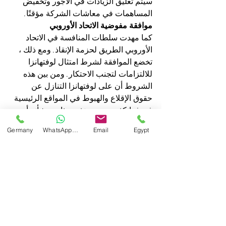
سيتم تعليق الزيادات في الأجور وتخفيض 
المساهمات في معاشات الشركة مؤقتًا.
موافقة مفوضية الاتحاد الأوروبي
كما مهدت سلطات المنافسة في الاتحاد 
الأوروبي الطريق لحزمة الإنقاذ. ومع ذلك ، 
تخضع الموافقة لشرط امتثال لوفتهانزا 
للالتزامات لتجنب الاحتكار. ومن بين هذه 
الشروط أن على لوفتهانزا التنازل عن 
حقوق الإقلاع والهبوط في المواقع الرئيسية 
في فرانكفورت وميونخ. وهذا من شأنه أن 
يمكن الشركات الاخري من المنافسة ومن 
Germany
WhatsApp Germany
Email
Egypt
الاحتكار 
خلال أزمة كورونا ، كان أسطول لوفتهانزا 
على الأرض بالكامل تقريبًا. في الأشهر من 
يناير إلى مارس فقط ، ارتفعت خسائر 
المجموعة بعد الضرائب والاستهلاك بأكثر 
من 500 بالمائة على أساس سنوي إلى 2.1 
مليار يورو. في تلك المرحلة ، لم يكن الوباء 