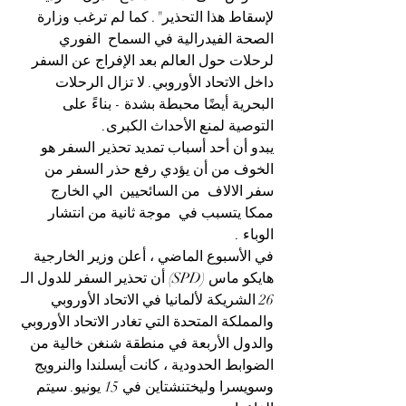
لإسقاط هذا التحذير". كما لم ترغب وزارة 
الصحة الفيدرالية في السماح  الفوري 
لرحلات حول العالم بعد الإفراج عن السفر 
داخل الاتحاد الأوروبي. لا تزال الرحلات 
البحرية أيضًا محبطة بشدة - بناءً على 
التوصية لمنع الأحداث الكبرى.
يبدو أن أحد أسباب تمديد تحذير السفر هو 
الخوف من أن يؤدي رفع حذر السفر من 
سفر الالاف  من السائحيين  الي الخارج 
ممكا يتسبب في  موجة ثانية من انتشار 
الوباء .
في الأسبوع الماضي ، أعلن وزير الخارجية 
هايكو ماس (SPD) أن تحذير السفر للدول الـ 
26 الشريكة لألمانيا في الاتحاد الأوروبي 
والمملكة المتحدة التي تغادر الاتحاد الأوروبي 
والدول الأربعة في منطقة شنغن خالية من 
الضوابط الحدودية ، كانت أيسلندا والنرويج 
وسويسرا وليختنشتاين في 15 يونيو. سيتم 