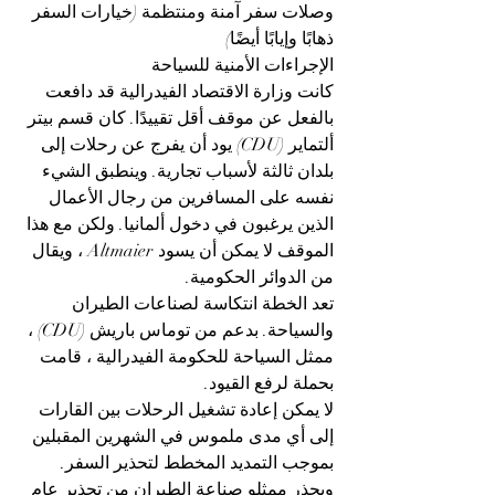
وصلات سفر آمنة ومنتظمة (خيارات السفر 
ذهابًا وإيابًا أيضًا)
الإجراءات الأمنية للسياحة
كانت وزارة الاقتصاد الفيدرالية قد دافعت 
بالفعل عن موقف أقل تقييدًا. كان قسم بيتر 
ألتماير (CDU) يود أن يفرج عن رحلات إلى 
بلدان ثالثة لأسباب تجارية. وينطبق الشيء 
نفسه على المسافرين من رجال الأعمال 
الذين يرغبون في دخول ألمانيا. ولكن مع هذا 
الموقف لا يمكن أن يسود Altmaier ، ويقال 
من الدوائر الحكومية.
تعد الخطة انتكاسة لصناعات الطيران 
والسياحة. بدعم من توماس باريش (CDU) ، 
ممثل السياحة للحكومة الفيدرالية ، قامت 
بحملة لرفع القيود.
لا يمكن إعادة تشغيل الرحلات بين القارات 
إلى أي مدى ملموس في الشهرين المقبلين 
بموجب التمديد المخطط لتحذير السفر. 
ويحذر ممثلو صناعة الطيران من تحذير عام 