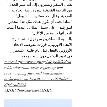
بشأن السفر ويشيرون إلى أنه مثير للجدل 
من الناحية القانونية دون دراسة الحالات 
الفردية. وقال أحد ممثليها لـ "شبيغل": 
"لماذا يجب أن يكون هناك مثل هذا التحذير 
لنيوزيلندا ، على سبيل المثال ، عندما أعلنت 
البلاد أنها خالية من الإكليل".
بالنسبة للمسافرين من دول ثالثة  خارج 
الاتحاد الأوروبي، قررت مفوضية الاتحاد 
الأوروبي بالفعل قبل أيام قليلة الاستمرار 
في تقييد الدخول دون سبب وجيه.
source:https://www.spiegel.de/politik/deut
schland/corona-krise-regierung-will-
reisewarnung-fuer-nicht-eu-laender-
verlaengern-a-deeb401e-1337-46db-be5c-
c2fe3cad362b
#MIMCTouristicNews
#MIMC