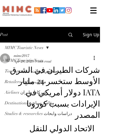
Sign Up
Post
MIMC Touristic News
mimc2017
MIMC Touristic News
Apr 28, 2020
3 min read
شركات الطيران في الشرق
Tour operator منظمي رحلات
الأوسط ستخسر 24 مليار
Retailers مكاتب سياحة
IATA دولار أمريكي في
Airlines شركات طيران
الإيرادات بسبب كورونا
Destinations مقاصد سياحية
المصدر
Studies & researches دراسات وابحاث
الاتحاد الدولي للنقل 