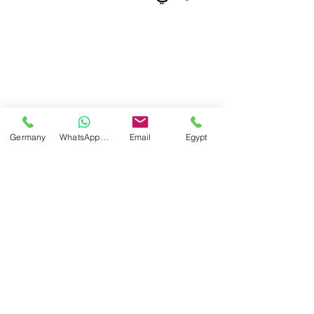
Germany
WhatsApp Germany
Email
Egypt
IATA: Middle East 
carriers to lose 
USD24bn in revenue 
due to coronavirus 