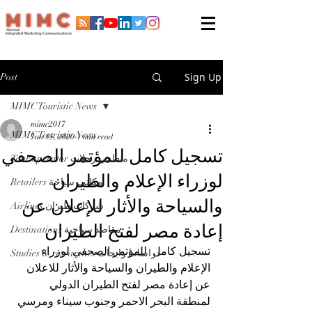
Sign Up
Post
MIMC Touristic News
mimc2017
MIMC Touristic News
Jun 15, 2020
1 min read
تسجيل كامل للمؤتمر الصحفي
Tour operator منظمي رحلات
لوزراء الإعلام والطيران
Retailers مكاتب سياحة
والسياحة والأثار للإعلان عن
Airlines شركات طيران
إعادة مصر لفتح الطيران
Destinations مقاصد سياحية
تسجيل كامل  للمؤتمر الصحفي
 لوزراء 
Studies & researches دراسات وابحاث
الإعلام والطيران والسياحة والأثار للاعلان 
عن إعادة مصر لفتح الطيران الدولي 
لمنطقة البحر الاحمر وجنوب سيناء ومرسي 