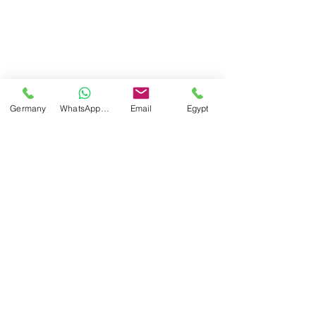
Germany
WhatsApp Germany
Email
Egypt
Airlines شركات طيران
Studies & researches دراسات وابحاث
Recent Posts
See All