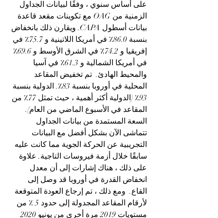
على أساس سنوي ، وفقًا لبيانات الجداول 
الزمنية من OAG مع تكوينات مقعد قاعدة 
بيانات أسطول CAPA. ويقارن ذلك بانخفاض 
بنسبة 86.0٪ في أمريكا اللاتينية و 75.7٪ في 
إفريقيا و 74.2٪ في الشرق الأوسط و 69.6٪ 
في أمريكا الشمالية و 61.3٪ في آسيا 
والمحيط الهادئ.  تم تخفيض المقاعد 
المحلية في أوروبا بنسبة 83٪. الدولية بنسبة 
93٪ (الدولية أكثر أهمية ، حيث تمثل 77٪ من 
المقاعد في الأسبوع الماضي من العام).  
السعة المستمدة من بيانات الجداول 
تتماشى الآن بشكل أفضل مع البيانات 
التجريبية عن الحركة الجوية مما كانت عليه 
سابقًا خلال أزمة فيروسات التاجية. علاوة 
على ذلك ، هناك إشارات إلى أن معدل 
انخفاض القدرة في أوروبا قد وصل إلى 
القاع.  ومع ذلك ، تم إرجاع العودة المتوقعة 
لأرقام المقاعد المجدولة إلى حدود 5 ٪ من 
مستويات 2019 مرة أخرى من يونيو 2020 