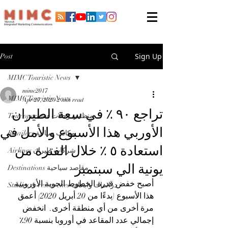
Sign Up
Post
MIMC Touristic News
mimc2017
MIMC Touristic News
Apr 27, 2020
2 min read
تراجع ٩٠ ٪ في سعة الطيران
Tour operator منظمي رحلات
الأوربي هذا الأسبوع والأمل في
Retailers مكاتب سياحة
استعادة ٥ ٪ خلال الفترة من
Airlines شركات طيران
يونية الي سبتمبر
Destinations مقاصد سياحية
أصبح خفض قدرة الخطوط الجوية الأوروبية 
Studies & researches دراسات وابحاث
هذا الأسبوع (بدءًا من 20 أبريل 2020) أعمق 
مرة أخرى من أي منطقة أخرى.  انخفض 
إجمالي عدد المقاعد في أوروبا بنسبة 90٪ 