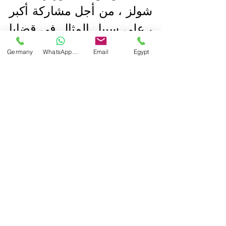
شولز ، من أجل مشاركة أكبر 
، على سبيل المثال في قضايا 
الموظفين أو المتطلبات 
Germany
WhatsApp Germany
Email
Egypt
البيئية للمجموعة.
source:
https://www.spiegel.de/wirtschaft/unterne
hmen/coronakrise-regierung-einigt-sich-
auf-lufthansa-rettung-a-a017ac3b-c1af-
4039-b7b9-8b74d376107b
#MIMCTouristicNews
#MIMC
#lufthans
a