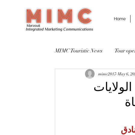
Home
MIMC Touristic News
May 6, 2
mimc2017
Destinations مقاصد سياحية
لولايات
ة
ادق 