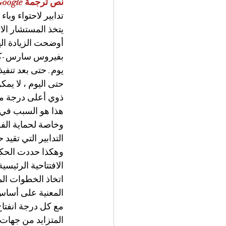
نص ترجمة Google  قرار الحكومة الالمانية اليوم 
تدابير لاحتواء وباء COVID19
يتخذ المستشار الات
أوضحت الزيادة اله
حتى اليوم ، لا يم
ذوي أعلى درجة من
هذا هو السبب في أن
وخاصة لحماية الفر
التدابير التي تقيد
وهكذا حددت الحكوم
الافتتاحية الرئيسي
اتخاذ الخطوات الم
المعنية على أساس 
مع كل درجة انفتاح 
المتزايد من جهات