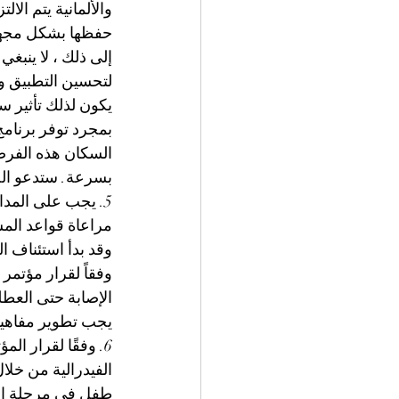
والألمانية يتم الال
حفظها بشكل مجهو
لتحسين التطبيق ول
يكون لذلك تأثير س
بمجرد توفر برنام
السكان هذه الفرص
بسرعة. ستدعو الح
5. يجب على المدا
مراعاة قواعد الم
وقد بدأ استئناف 
وفقاً لقرار مؤتمر 
الإصابة حتى العط
يجب تطوير مفاهي
طفل في مرحلة الان