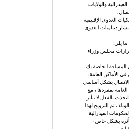
يدرالية والولايات 
تصال.
يات العدوى الإقليمية 
تشار ديناميات العدوى 
ما يلي:
Chef المصاحبة لها وكذلك قرارات مجلس وزراء 
 المسافة الخاصة بك. 
واطنون على مسافة 1.5 متر على الأقل في الأماكن العامة. 
 الاتصال بشكل أساسي 
 العامة بمفردها ، مع 
ذت بالفعل لا تتأثر.
اء ، تم الترويج لهذا 
لحكومات الفيدرالية 
أثرة بشكل خاص ، 
يات.