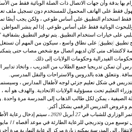
تزام بها بدقة وأن جهات الاتصال ذات الصلة الوبائية فقط من الأسابي
ل فقط على الهاتف المحمول للمستخدم دون تسجيل ملف تعريف
لبحوث الوبائية فقط على أساس طوعي. إذا لم ينشر المواطن هذه
لبي على خيارات استخدام التطبيق. يتم توفير التطبيق بشفافية 
ج تطبيق (تطبيق) على نطاق واسع ، سيكون من المهم أن تستغل
ة لاكتشاف متى كان لديهم اتصال مع شخص مصاب حتى يتمكنوا 
كومات الفيدرالية وحكومات الولايات إلى ذلك.
رس أن تمكن تدريجيا جميع الطلاب من التدريب ، واتخاذ تدابير الن
سافة. وتتعلق هذه بالدروس والاستراحات والنقل المدرسي.
التدريس في شكل تعليم جزئي لوجه لأطفال المدارس ، وسيست
وزراء التعليم تحت مسؤولية الولايات الاتحادية. والهدف هو أنه ،
لة الصيفية ، يمكن لكل طالب الذهاب إلى المدرسة مرة واحدة. 
م وعروض التدريس الرقمي بشكل أكبر.
6. وفقًا لقرار المؤتمر الوزاري للشباب في 27 أبريل 20
الفيدرالية من خلا
تقال إلى المدرسة يمكنه زيارة مركز الرعاية النهارية مرة أخرى