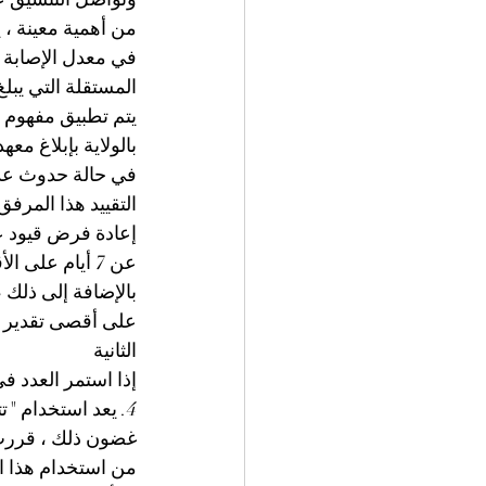
من أهمية معينة ، 
في معدل الإصابة ف
يتم تطبيق مفهوم ا
بالولاية بإبلاغ مع
في حالة حدوث عد
التقييد هذا المر
إعادة فرض قيود ع
عن 7 أيام على الأقل.
بالإضافة إلى ذلك 
على أقصى تقدير
الثانية
إذا استمر العدد ف
4. يعد استخدام "ت
غضون ذلك ، قررت ا
من استخدام هذا الت