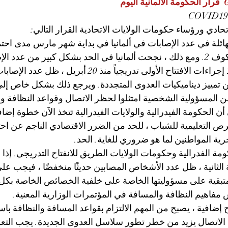
حادي ورؤساء حكومات الولايات الاتحادية القرار التالي:
ائلة في عدد الإصابات في ألمانيا في بداية شهر مارس مدى احتمالي
بفيروس سارس-كوف 2. ومع ذلك ، نجحت ألمانيا في الحد بشكل كبير من عدد
يوم. حتى بعد تنفيذ إجراءات الافتتاح الأولى تدريجياً منذ 
كن تمييز ديناميكيات العدوى المتجددة. ويرجع ذلك بشكل خاص إلى
 المسؤولية الشخصية امتثلوا لحظر الاتصال وقواعد النظافة و
 الحكومة الفيدرالية والولايات الفيدرالية تتخذ الآن خطوة إضافي
ص التعليمية للشباب ، للحد من الضرر الاقتصادي الناجم عن احتو
 حرية المواطنين لما هو ضروري للغاية. الحد.
ة الفدرالية وحكومات الولايات الطريق للانفتاح التدريجي. إذا
ة الثانية ، ظل عدد الأشخاص المصابين حديثًا منخفضًا ، فيجب على 
تبقية على مسؤوليتها الخاصة على خلفية الخصائص الخاصة بكل ب
مفاهيم النظافة والمسافة في المؤتمرات الوزارية المعنية.
إضافية ، يصبح من المهم الالتزام بقواعد المسافة والنظافة باستم
 الاتصال يزيد من خطر تطور سلاسل العدوى الجديدة. يجب التعر