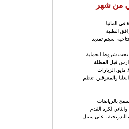
لثاني من شهر 
في المانيا 
افق الطبية 
احية. سيتم تمديد 
ا تحت شروط الحماية 
دارس قبل العطلة 
الصيفية. سيتم توسيع الرعاية الطارئة لأطفال الرعاية النهارية تدريجياً اعتباراً من 11 مايو. الزيارات 
ليا والمعوقين. تنظم 
ُسمح بالرياضات 
الثاني لكرة القدم 
التدريجية ، على سبيل 