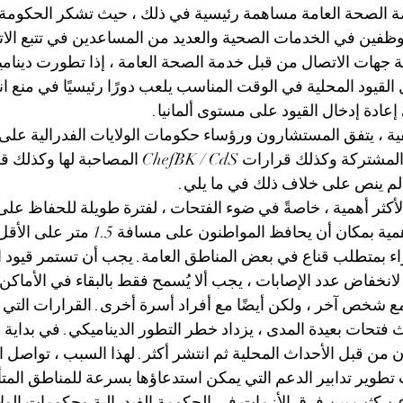
 الصحة العامة مساهمة رئيسية في ذلك ، حيث تشكر الحكومة الف
موظفين في الخدمات الصحية والعديد من المساعدين في تتبع الا
عة جهات الاتصال من قبل خدمة الصحة العامة ، إذا تطورت ديناميك
ل القيود المحلية في الوقت المناسب يلعب دورًا رئيسيًا في منع ان
ي إعادة إدخال القيود على مستوى ألمانيا.
ة ، يتفق المستشارون ورؤساء حكومات الولايات الفدرالية على 
1. تظل القرارات المشتركة وكذلك قرارات BK / CdS
 لم ينص على خلاف ذلك في ما يلي.
الأكثر أهمية ، خاصةً في ضوء الفتحات ، لفترة طويلة للحفاظ على
لذلك يبقى من الأهمية بمكان أن يحافظ الم
راء بمتطلب قناع في بعض المناطق العامة. يجب أن تستمر قيود
 نظرًا لانخفاض عدد الإصابات ، يجب ألا يُسمح فقط بالبقاء في الأماكن
 شخص آخر ، ولكن أيضًا مع أفراد أسرة أخرى. القرارات التي اتخ
فتحات بعيدة المدى ، يزداد خطر التطور الديناميكي. في بداية الوب
ن من قبل الأحداث المحلية ثم انتشر أكثر. لهذا السبب ، تواصل ا
تطوير تدابير الدعم التي يمكن استدعاؤها بسرعة للمناطق المت
ن كثب بين فرق الأزمات في الحكومة الفيدرالية وحكومات الولا