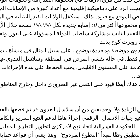
يجب الرد على ديناميكية إقليمية مع أعداد كبيرة من الإصابات الج
ي الموقع مع قيود. لذلك ، ستكفل الولايات الفيدرالية أنه في ال
المستقلة التي يبلغ مجموعها أكثر من 50 إصا
لتقييد الثابت بمشاركة سلطات الدولة المسؤولة على الفور. وت
هد روبرت كوخ بذلك.
وى موضعية ومحددة بوضوح ، على سبيل المثال في منشأة ، يم
فق فقط. في حالة تفشي المرض في المنطقة وسلاسل العدوى غير
امة على المستوى الإقليمي. يجب الحفاظ على هذه الإجراءات ح
، هناك أيضًا قيود على التنقل غير الضروري داخل وخارج المناط
ي الزيادة ولا يوجد يقين من أن سلاسل العدوى قد تم قطعها با
تبع جهات الاتصال" الرقمي إجراءً هامًا لدعم التتبع السريع والكا
لحكومة الفيدرالية اتخاذ نهج لامركزي لتطوير التطبيق المقابل
طبيق وفقًا لمبدأ "التطوع المزدوج". وهذا يعني أن قواعد حماية ال