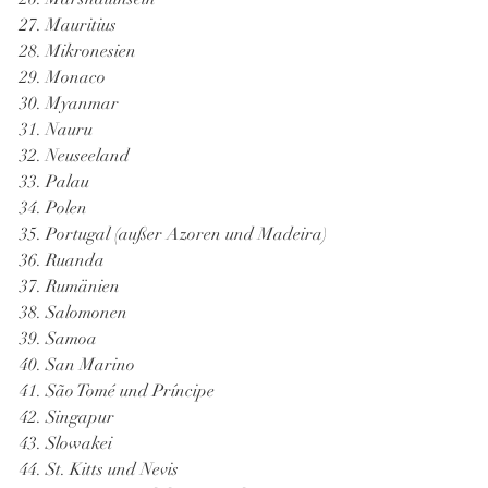
27. Mauritius
28. Mikronesien
29. Monaco
30. Myanmar
31. Nauru
32. Neuseeland
33. Palau
34. Polen
35. Portugal (außer Azoren und Madeira)
36. Ruanda
37. Rumänien
38. Salomonen
39. Samoa
40. San Marino
41. São Tomé und Príncipe
42. Singapur
43. Slowakei
44. St. Kitts und Nevis