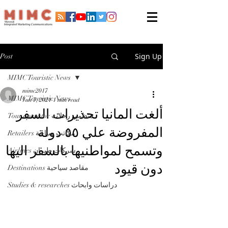
Sign Up
Post
MIMC Touristic News
mimc2017
MIMC Touristic News
Jun 7, 2021
1 min read
ألغت المانيا تحذيرات السفر
Tour operator منظمي رحلات
المفروضة علي ٥٥ دولة
Retailers مكاتب سياحة
وتسمح لمواطنيها بالسفر اليها
Airlines شركات طيران
دون قيود
Destinations مقاصد سياحية
Studies & researches دراسات وابحاث