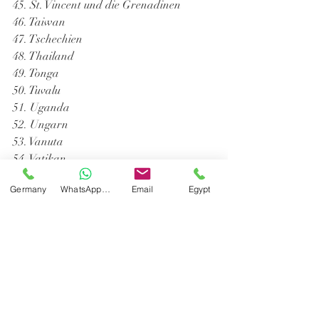
45. St. Vincent und die Grenadinen
46. Taiwan
47. Tschechien
48. Thailand
49. Tonga
50. Tuvalu
51. Uganda
52. Ungarn
53. Vanuta
54. Vatikan
55. Vietnam
Germany
WhatsApp Germany
Email
Egypt
#MIMC
#MIMCTouristikNews
Tour operator منظمي رحلات
Retailers مكاتب سياحة
Airlines شركات طيران